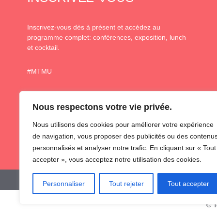
Inscrivez-vous dès à présent et accédez au
programme complet: conférences, exposition, lunch
et cocktail.
#MTMU
Nous respectons votre vie privée.
TICKETS
Nous utilisons des cookies pour améliorer votre expérience
de navigation, vous proposer des publicités ou des contenu
personnalisés et analyser notre trafic. En cliquant sur « Tout
accepter », vous acceptez notre utilisation des cookies.
Personnaliser
Tout rejeter
Tout accepter
© T