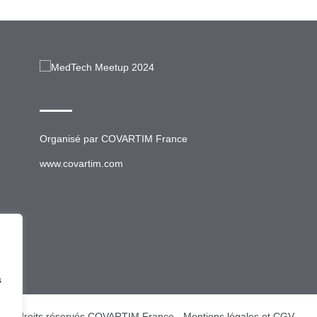
Organisé par
COVARTIM France
www.covartim.com
s
ous droits réservés COVARTIM France -
Mentions légales et CGV