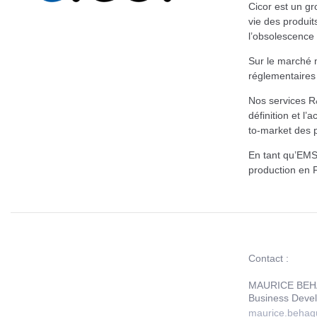
Cicor est un gr
vie des produit
l’obsolescence 
Sur le marché m
réglementaires 
Nos services R&
définition et l
to-market des p
En tant qu’EMS 
production en F
Contact :
MAURICE BE
Business Deve
maurice.behag