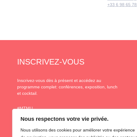
+33 6 98 65 78
INSCRIVEZ-VOUS
Inscrivez-vous dès à présent et accédez au
programme complet: conférences, exposition, lunch
et cocktail.
#MTMU
Nous respectons votre vie privée.
Nous utilisons des cookies pour améliorer votre expérience
TICKETS