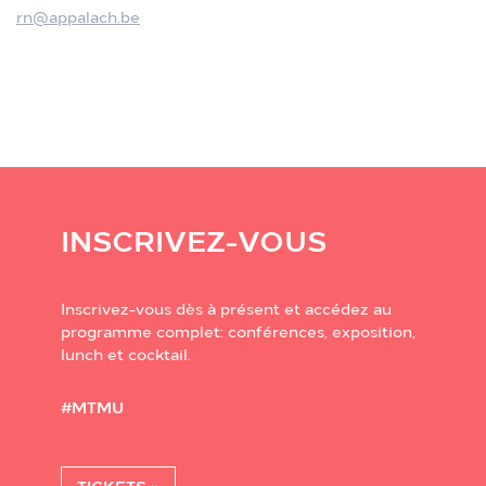
rn@appalach.be
INSCRIVEZ-VOUS
Inscrivez-vous dès à présent et accédez au
programme complet: conférences, exposition,
lunch et cocktail.
#MTMU